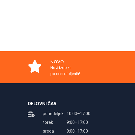
NOVO
Novi izdelki
po ceni rabljenih!
DELOVNI ČAS
ponedeljek
10:00–17:00
torek
9:00–17:00
sreda
9:00–17:00