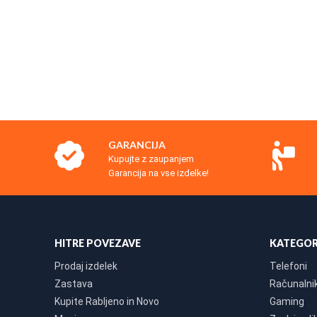
GARANCIJA
Kupujte z zaupanjem
Garancija na vse izdelke!
HITRE POVEZAVE
KATEGOR
Prodaj izdelek
Telefoni
Zastava
Računalniki
Kupite Rabljeno in Novo
Gaming