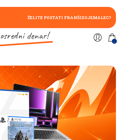
ŽELITE POSTATI FRANŠIZOJEMALEC?
osredni denar!
..