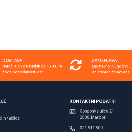
DOSTAVA
ZAMENJAVA
Naročila ob delavnikih do 16:00 ure
Enostavno in ugodno
bodo odposlanaisti dan!
od starega do novega!
IJE
KONTAKTNI PODATKI
Gosposka ulica 21
2000, Maribor
 in tablice
031 511 500